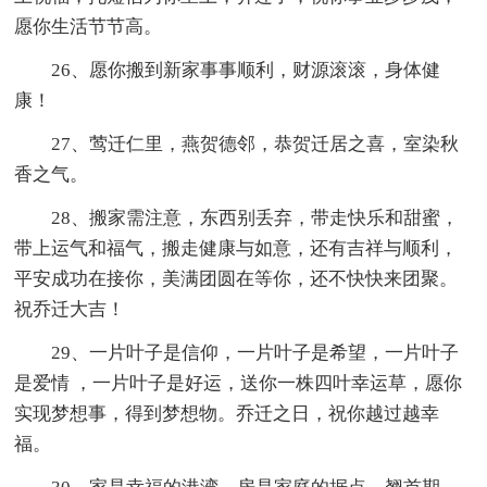
愿你生活节节高。
26、愿你搬到新家事事顺利，财源滚滚，身体健
康！
27、莺迁仁里，燕贺德邻，恭贺迁居之喜，室染秋
香之气。
28、搬家需注意，东西别丢弃，带走快乐和甜蜜，
带上运气和福气，搬走健康与如意，还有吉祥与顺利，
平安成功在接你，美满团圆在等你，还不快快来团聚。
祝乔迁大吉！
29、一片叶子是信仰，一片叶子是希望，一片叶子
是爱情 ，一片叶子是好运，送你一株四叶幸运草，愿你
实现梦想事，得到梦想物。乔迁之日，祝你越过越幸
福。