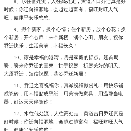
8、水往低处流，人往高处走，黄道吉日乔迁真是好
时候；你迁向福源地，会越过越富有，福旺财旺人气
旺，健康平安乐悠悠。
9、搬个新家，换个心情；住个新房，放个心花；换
个新居，开个心扉；来个新楼，润个心田。朋友，祝你
乔迁快乐，生活美满，幸福长久！
10、家是幸福的港湾，房是家庭的据点。翘首期
盼，盼来你乔迁的喜柬；拱手祝愿，祈愿美好的明天。
大厦乔迁，短信祝愿，恭贺乔迁新居！
11、乔迁之喜祝福你，真诚祝福做贺礼：用快乐铺
成瓷砖，用幸福贴成壁纸，用美满做家具，用温馨当电
器，好运天天伴随你！
12、水往低处流，人往高处走，黄道吉日乔迁真是
好时候；你迁向福源地，会越过越富有，福旺财旺人气
旺，健康平安乐悠悠！