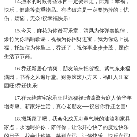
14.搬家的时候有些东西一定要带走，比如：幸福，
快乐，健康等贵重物品。有些破烂是一定要扔掉的：忧
伤，烦恼，无奈!祝幸福快乐!
15.今天，鲜花为你谱写乐章，清风为你弹奏旋律，
爆竹为你唱响歌谣，祝福为你招财进宝，我为你送上祝
福，托短信为你呈上，乔迁了，祝你事业步步茂，愿你
生活节节高。
16.乔迁新居心情爽，朋友前来把贺祝。紫气东来福
满园，书香之风遍厅堂。财源滚滚八方来，福旺人旺家
园旺!乔迁快乐!
17.祥云绕吉宅家承旺世添福禄;瑞蔼盈芳庭人值华年
增寿康。新家好生活，真心老朋友──祝贺你乔迁之喜!
18.搬新家了吧，我会化成无刺鼻气味的油漆和家具
家点，永远呵护你，陪伴你，让你开心快了的度过快乐
的日子，我会让你笑，笑到永远，让你快乐，快乐永远!