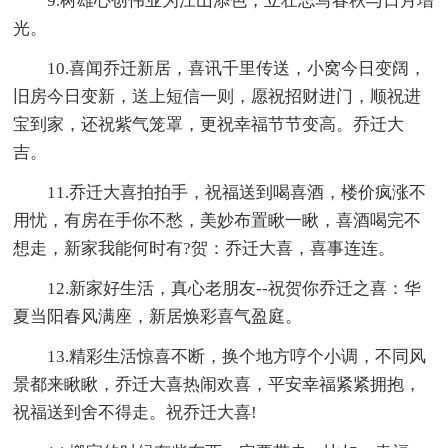
9.树雄心创伟业为江山添色，立壮志写春秋与日月增
光。
10.喜闻乔迁新居，喜讯千里传送，小窝今日变阔，
旧房今日变新，送上短信一则，愿祝招财进门，顺祝进
宝到家，还祝紫气笼罩，更祝幸福节节变高。乔迁大
吉。
11.乔迁大喜拍拍手，祝福送到喝喜酒，楼价疯涨不
用忧，有房在手你不愁，美妙布置瞅一瞅，喜酒喝完不
想走，新家我能何时有?贺：乔迁大喜，喜事连连。
12.新家好生活，真心老朋友--祝贺你乔迁之喜：华
夏当阳春风满座，新居焕彩喜气盈庭。
13.精彩生活惊喜不断，换个地方哼个小调，不同风
景都来瞅瞅，乔迁大喜热闹欢喜，平安幸福紧紧拥抱，
祝福送到舍不得走。祝乔迁大喜!