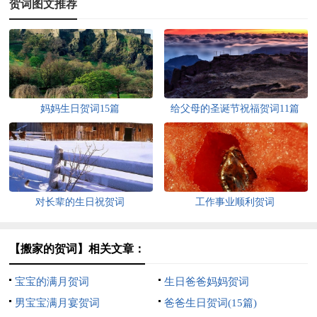
贺词图文推荐
妈妈生日贺词15篇
给父母的圣诞节祝福贺词11篇
对长辈的生日祝贺词
工作事业顺利贺词
【搬家的贺词】相关文章：
宝宝的满月贺词
生日爸爸妈妈贺词
男宝宝满月宴贺词
爸爸生日贺词(15篇)