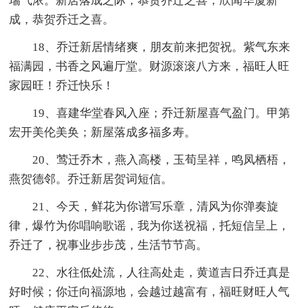
瑞气浓。新居落成之际，恭贺乔迁之喜；欣闻华厦新
成，恭贺乔迁之喜。
18、乔迁新居情绪爽，朋友前来把贺祝。紫气东来
福满园，书香之风遍厅堂。财源滚滚八方来，福旺人旺
家园旺！乔迁快乐！
19、喜建华堂春风入座；乔迁新屋喜气盈门。甲第
宏开美伦美奂；新屋落成多福多寿。
20、莺迁乔木，燕入高楼，玉荀呈祥，鸣凤栖梧，
燕贺德邻。乔迁新居贺词短信。
21、今天，鲜花为你谱写乐章，清风为你弹奏旋
律，爆竹为你唱响歌谣，我为你送祝福，托短信呈上，
乔迁了，祝事业步步茂，生活节节高。
22、水往低处流，人往高处走，黄道吉日乔迁真是
好时候；你迁向福源地，会越过越富有，福旺财旺人气