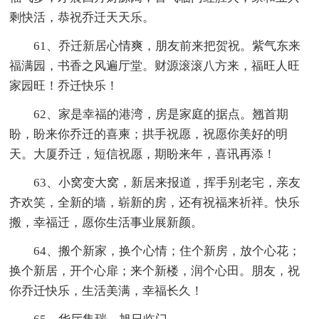
剩快活，恭祝乔迁天天乐。
61、乔迁新居心情爽，朋友前来把贺祝。紫气东来
福满园，书香之风遍厅堂。财源滚滚八方来，福旺人旺
家园旺！乔迁快乐！
62、家是幸福的港湾，房是家庭的据点。翘首期
盼，盼来你乔迁的喜柬；拱手祝愿，祝愿你美好的明
天。大厦乔迁，短信祝愿，期盼来年，喜讯再添！
63、小窝变大窝，新居来报道，挥手别老宅，亲友
齐欢笑，全新的墙，崭新的房，还有祝福来祈祥。快乐
搬，幸福迁，愿你生活事业展新颜。
64、搬个新家，换个心情；住个新房，放个心花；
换个新居，开个心扉；来个新楼，润个心田。朋友，祝
你乔迁快乐，生活美满，幸福长久！