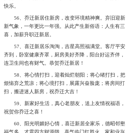
快乐。
56、乔迁新居住新房，改变环境精神爽。弃旧迎新
新气象，一年更比一年强。从此产生新俗语：人生有三
喜，加薪升职迁新居。
57、喜迁新居乐淘淘，吉星高照福满堂。客厅平安
齐到，卧室健康齐罩，厨房美好齐降，阳台好运齐伴，
连卫生间也有财气。恭贺乔迁新居！
58、将心情打扫，迎着灿烂朝阳；将心绪打扫，把
烦恼弃之荒凉；将心境打扫，展露兴奋脸庞；将房间打
扫，搬进迷人新房，祝乔迁大吉！
59、新家好生活，真心老朋友，送上友情祝福语，
祝贺你乔迁之喜！
60、阳光明媚好心情，喜迁新居全家乐，德昭邻壑
福气多，才震四方财源阔，喜气临门红胜火，家和业兴