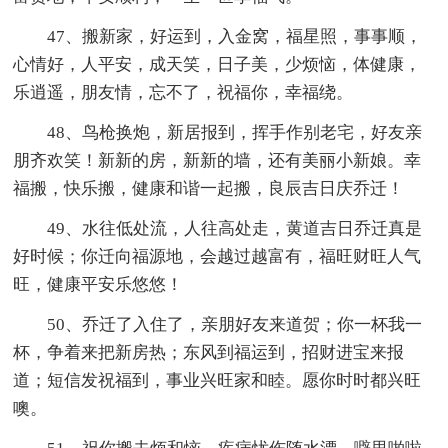
47、搬新家，好运到，入金窝，福星照，事事顺，
心情好，人平安，成天笑，日子美，少烦恼，体健康，
乐逍遥，朋友情，忘不了，祝福你，幸福绕。
48、鸟枪换炮，新居报到，挥手作别老宅，好友亲
朋齐欢笑！新新的房，新新的墙，还有美丽小新娘。幸
福搬，快乐搬，健康和谐一起搬，良辰吉日庆乔迁！
49、水往低处流，人往高处走，黄道吉日乔迁真是
好时候；你迁向福源地，会越过越富有，福旺财旺人气
旺，健康平安乐悠悠！
50、乔迁了入住了，亲朋好友来道贺；你一杯我一
杯，争着来把新房热；东风到福运到，招财进宝来报
道；短信发祝福到，事业兴旺家和睦。愿你时时都兴旺
噢。