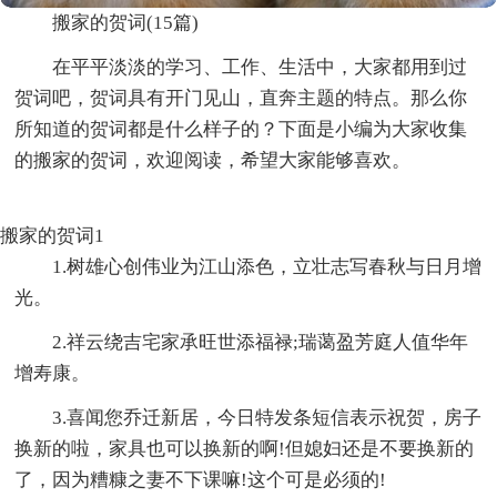
搬家的贺词(15篇)
在平平淡淡的学习、工作、生活中，大家都用到过
贺词吧，贺词具有开门见山，直奔主题的特点。那么你
所知道的贺词都是什么样子的？下面是小编为大家收集
的搬家的贺词，欢迎阅读，希望大家能够喜欢。
搬家的贺词1
1.树雄心创伟业为江山添色，立壮志写春秋与日月增
光。
2.祥云绕吉宅家承旺世添福禄;瑞蔼盈芳庭人值华年
增寿康。
3.喜闻您乔迁新居，今日特发条短信表示祝贺，房子
换新的啦，家具也可以换新的啊!但媳妇还是不要换新的
了，因为糟糠之妻不下课嘛!这个可是必须的!