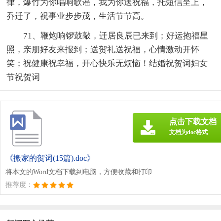
律，爆竹为你唱响歌谣，我为你送祝福，托短信呈上，
乔迁了，祝事业步步茂，生活节节高。
71、鞭炮响锣鼓敲，迁居良辰已来到；好运抱福星
照，亲朋好友来报到；送贺礼送祝福，心情激动开怀
笑；祝健康祝幸福，开心快乐无烦恼！结婚祝贺词妇女
节祝贺词
点击下载文档
文档为doc格式
《搬家的贺词(15篇).doc》
将本文的Word文档下载到电脑，方便收藏和打印
推荐度：