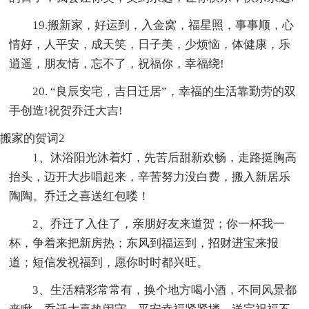
19.搬新家，好运到，入金窝，福星照，事事顺，心
情好，人平安，成天笑，日子美，少烦恼，体健康，乐
逍遥，朋友情，忘不了，祝福你，幸福绕!
20. “良辰安宅，吉日迁居”，幸福的生活靠勤劳的双
手创造!祝贺乔迁大吉!
搬家的贺词2
1、沐浴阳光沐着灯，先苦后甜新欢畅，走路挺胸高
抬头，迈开大步唱起来，辛苦努力没白费，搬入新居乐
陶陶。乔迁之喜送红包喽！
2、乔迁了入住了，亲朋好友来道贺；你一杯我一
杯，争着来把新房热；东风到福运到，招财进宝来报
道；短信发祝福到，愿你时时都兴旺。
3、生活精彩常常有，换个地方喝小酒，不同风景都