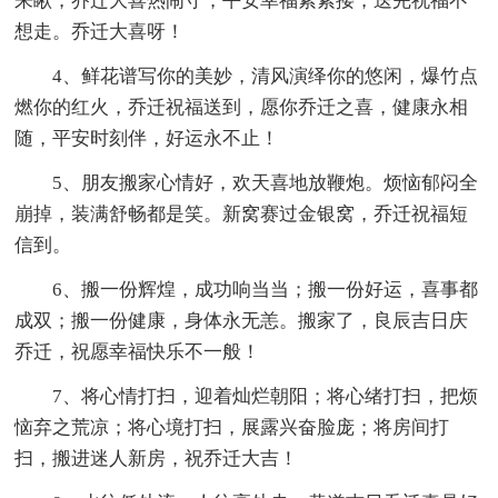
来瞅，乔迁大喜热闹守，平安幸福紧紧搂，送完祝福不
想走。乔迁大喜呀！
4、鲜花谱写你的美妙，清风演绎你的悠闲，爆竹点
燃你的红火，乔迁祝福送到，愿你乔迁之喜，健康永相
随，平安时刻伴，好运永不止！
5、朋友搬家心情好，欢天喜地放鞭炮。烦恼郁闷全
崩掉，装满舒畅都是笑。新窝赛过金银窝，乔迁祝福短
信到。
6、搬一份辉煌，成功响当当；搬一份好运，喜事都
成双；搬一份健康，身体永无恙。搬家了，良辰吉日庆
乔迁，祝愿幸福快乐不一般！
7、将心情打扫，迎着灿烂朝阳；将心绪打扫，把烦
恼弃之荒凉；将心境打扫，展露兴奋脸庞；将房间打
扫，搬进迷人新房，祝乔迁大吉！