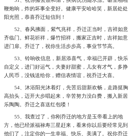
51、祝你搬去烦和恼，疾病忧伤随水漂。噼里啪啦
鞭炮响，炸的坏事全变好。健康平安哈哈笑，新居处处
阳光照，恭喜乔迁短信到！
52、春风拂面，紫气兆祥，乔迁正当时，吉祥如意
齐临门。鲜花祈祥，爆竹招祥，搬家正吉时，吉祥如意
进门扉。乔迁了，祝你生活步步高，事业节节高。
53、铃响收信息，新居添喜气，幸福已开辟，快乐
自定义，进门好运气，夫妻好甜蜜，儿女有才气，多挣
人民币，没钱送给你，赠信表情谊，祝乔迁大喜。
54、沐浴阳光沐着灯，先苦后甜新欢畅，走路挺胸
高抬头，迈开大步唱起来，辛苦努力没白费，搬入新居
乐陶陶。乔迁之喜送红包喽！
55、我查过了，你刚乔迁的地方是玉帝看上的地
方，他已经派福禄寿三星赶来，看来你以后要经常见到
他们了，注定你的一生幸福、快乐、美满了。祝你乔迁