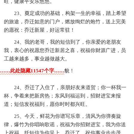
旺，健康平安乐悠悠。
23、奠定成功的基础，构架一生的幸福，踏上希望
的旅途，乔迁如意的门户，燃放绚烂的炮竹，送上完美
的愿祝：乔迁新屋，好运常驻！
24、我的老哥，我的短信到了，你亲爱的老朋友
我，衷心的祝愿您乔迁新居之喜，祝福你财源广进，员
工越来越多，事业越做越大。
……此处隐藏11547个字……
貌！
24、乔迁了入住了，亲朋好友来道贺；你一杯我一
杯，争着来把新房热；东风到福运到，招财进宝来报
道；短信发祝福到，愿你时时都兴旺。
25、今天，鲜花为你谱写乐章，清风为你弹奏旋
律，爆竹为你唱响歌谣，祝福为你招财进宝，我为你送
上祝福，托短信为你呈上，乔迁了，祝你事业步步茂，