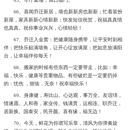
65、华厅集瑞，旭日临门。
66、喜闻乔迁新居，墙也新新房也新新；忙着装扮
新屋，家具新新心情新新；快发短信祝贺，祝福真真情
也真真。祝你事业兴兴，心情轻轻！
67、乔迁入金窝：把健康随身携带，让平安时刻相
伴；把快乐贴满墙角，让开心绽放满屋；把如意放满阳
台，让幸福伴你每天！
68、搬家的时候有些东西一定要带走，比如：幸
福，快乐，健康等贵重物品。有些破烂是一定要扔掉
的：忧伤 ，烦恼，无奈！祝幸福快乐！
69、身康健，寿比山。心达观，事万全。友谊绵，
情遂愿。人和善，家业传。钱满贯，运相连。职乔迁，
居新换。国泰安，民开颜。喜有缘，福无边！
70、今天，鲜花为你谱写乐章，清风为你弹奏旋