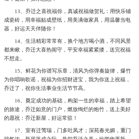
13、乔迁之喜祝福你，真诚祝福做贺礼：用快乐铺
成瓷砖，用幸福贴成壁纸，用美满做家具，用温馨当电
器，好运天天伴随你！
14、生活精彩常常有，换个地方喝小酒，不同风景
都来瞅，乔迁大喜热闹守，平安幸福紧紧搂，送完祝福
不想走。
15、鲜花为你谱写乐章，清风为你弹奏旋律，爆竹
为你唱响歌谣，祝福为你招财进宝，我为你送上祝福，
乔迁了，祝你生活事业生活节节高。
16、奠定成功的基础，构架一生的幸福，踏上希望
的旅途，乔迁如意的门户，燃放绚烂的炮竹，送上美好
的愿祝：乔迁新屋，好运常驻！
17、室有迁莺瑞，门多吐凤才；深苑春光媚，重门