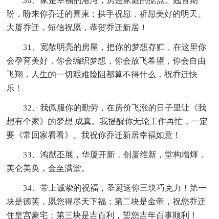
30、家是幸福的港湾，房是家庭的据点。翘首期
盼，盼来你乔迁的喜柬；拱手祝愿，祈愿美好的明天。
大厦乔迁，短信祝愿，恭贺乔迁新居！
31、宽敞明亮的房屋，把你的梦想存贮，在这里你
会孕育美好，你会编织梦想，你会放飞希望，你会自由
飞翔，人生的一切艰难险阻都算不得什么，祝乔迁快
乐！
32、我佩服你的勤劳，在房价飞涨的日子里让《我
想有个家》的梦想 成真。我提醒你无论工作再忙，一定
要《常回家看看》。我祝你乔迁新居幸福如意！
33、鸿猷丕展，华厦开新，创厦维新，堂构增煇，
美仑美奂，金至满堂。
34、带上诚挚的祝福，圣诞送你三块巧克力！第一
块是德芙，愿您得尽天下福；第二块是金帝，祝您乔迁
住皇宫豪宅；第三块是吉百利，望您吉年百事顺利！