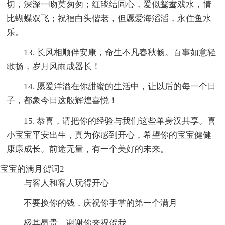
切，深深一吻莫匆匆；红毯结同心，爱似鸳鸯戏水，情
比蝴蝶双飞；祝福白头偕老，但愿爱海滔滔，永住鱼水
乐。
13. 长风相顺伴安康，命生不凡春秋畅。百事如意轻
歌扬，岁月风雨成器长！
14. 愿爱洋溢在你甜蜜的生活中，让以后的每一个日
子，都象今日这般辉煌喜悦！
15. 恭喜，请把你的经验与我们这些单身汉共享。喜
小宝宝平安出生，真为你感到开心，希望你的宝宝健健
康康成长。前途无量，有一个美好的未来。
宝宝的满月贺词2
与客人和客人玩得开心
不要换你的钱，庆祝你手掌的第一个满月
极其昂贵。谢谢你来祝贺我。