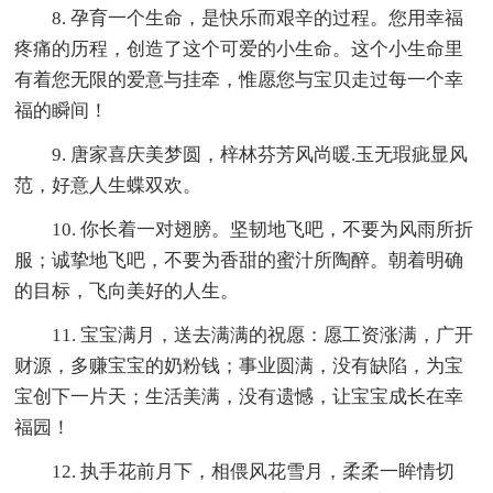
8. 孕育一个生命，是快乐而艰辛的过程。您用幸福
疼痛的历程，创造了这个可爱的小生命。这个小生命里
有着您无限的爱意与挂牵，惟愿您与宝贝走过每一个幸
福的瞬间！
9. 唐家喜庆美梦圆，梓林芬芳风尚暖.玉无瑕疵显风
范，好意人生蝶双欢。
10. 你长着一对翅膀。坚韧地飞吧，不要为风雨所折
服；诚挚地飞吧，不要为香甜的蜜汁所陶醉。朝着明确
的目标，飞向美好的人生。
11. 宝宝满月，送去满满的祝愿：愿工资涨满，广开
财源，多赚宝宝的奶粉钱；事业圆满，没有缺陷，为宝
宝创下一片天；生活美满，没有遗憾，让宝宝成长在幸
福园！
12. 执手花前月下，相偎风花雪月，柔柔一眸情切