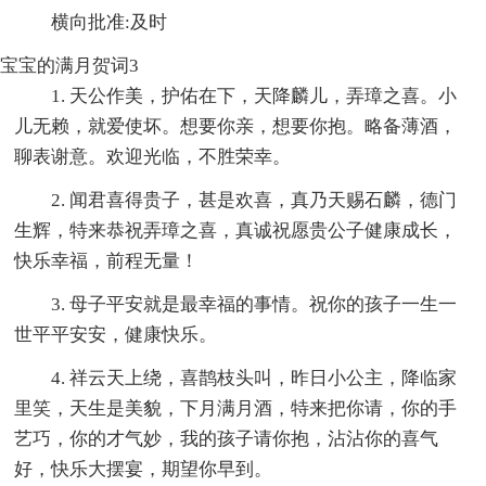
横向批准:及时
宝宝的满月贺词3
1. 天公作美，护佑在下，天降麟儿，弄璋之喜。小
儿无赖，就爱使坏。想要你亲，想要你抱。略备薄酒，
聊表谢意。欢迎光临，不胜荣幸。
2. 闻君喜得贵子，甚是欢喜，真乃天赐石麟，德门
生辉，特来恭祝弄璋之喜，真诚祝愿贵公子健康成长，
快乐幸福，前程无量！
3. 母子平安就是最幸福的事情。祝你的孩子一生一
世平平安安，健康快乐。
4. 祥云天上绕，喜鹊枝头叫，昨日小公主，降临家
里笑，天生是美貌，下月满月酒，特来把你请，你的手
艺巧，你的才气妙，我的孩子请你抱，沾沾你的喜气
好，快乐大摆宴，期望你早到。