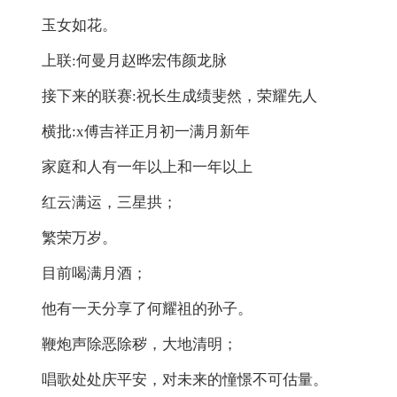
玉女如花。
上联:何曼月赵晔宏伟颜龙脉
接下来的联赛:祝长生成绩斐然，荣耀先人
横批:x傅吉祥正月初一满月新年
家庭和人有一年以上和一年以上
红云满运，三星拱；
繁荣万岁。
目前喝满月酒；
他有一天分享了何耀祖的孙子。
鞭炮声除恶除秽，大地清明；
唱歌处处庆平安，对未来的憧憬不可估量。