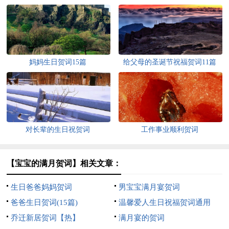
妈妈生日贺词15篇
给父母的圣诞节祝福贺词11篇
对长辈的生日祝贺词
工作事业顺利贺词
【宝宝的满月贺词】相关文章：
生日爸爸妈妈贺词
男宝宝满月宴贺词
爸爸生日贺词(15篇)
温馨爱人生日祝福贺词通用
乔迁新居贺词【热】
满月宴的贺词