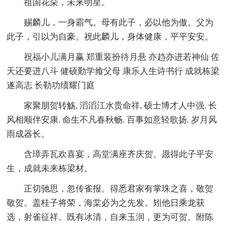
祖国花朵，未来明星。
赐麟儿，一身霸气。母有此子，必以他为傲。父为
此子，引以为自豪。祝此麟儿，身体健康，平平安安。
祝福小儿满月赢 郑重装扮待月悬 亦趋亦进若神仙 佐
天还要进八斗 健硕勤学飨父母 康乐人生诗书行 成就栋梁
遂高志 长勒功绩耀门庭
家聚朋贺转觞, 滔滔江水贵命祥, 硕士博才人中强. 长
风相顺伴安康. 命生不凡春秋畅. 百事如意轻歌扬. 岁月风
雨成器长。
含璋弄瓦欢喜宴，高堂满座齐庆贺。愿得此子平安
生，成就未来栋梁材。
正切驰思，忽传雀报。得悉君家有掌珠之喜，敬贺
敬贺。盖桂子将荣，海棠必为之先发。矧他日乘龙获
选，射雀征祥。既有冰清，自来玉润，更为可贺。附陈