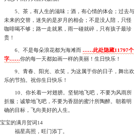
5、茶，有人生的滋味；酒，有心情的体会；过去与
未来的交替，迷失的是岁月的相会；不是没人陪，只怪
咖啡喝不够；路一走就累，雨一碰就碎，只有孩子最珍
贵！
6、不是每朵浪花都为海滩而
……此处隐藏11797个
字……
你的每一天都如画一样的美丽！生日快乐！
9、青春、阳光、欢笑，为这属于你的日子，舞出欢
乐的节拍。祝你生日快乐！
10、你长着一对翅膀。坚韧地飞吧，不要为风雨所
折服；诚挚地飞吧，不要为香甜的蜜汁所陶醉。朝着明
确的目标，飞向美好的人生。
宝宝的满月贺词14
福星高照，旺门添丁。