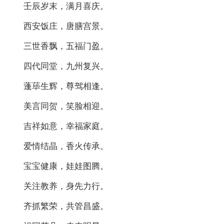
壬辰岁末，满月喜庆。
西安饭庄，唐膳宫景。
三世香飘，五福门盈。
四代同堂，九州复兴。
蓬荜生辉，尊驾相逢。
美言同贺，笑脸相迎。
吉祥如意，幸福家庭。
爱情结晶，香火传承。
宝宝健康，娃娃图腾。
关注教养，身先力行。
齐抓繁荣，共管昌盛。