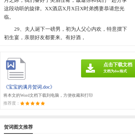
月之际，我们备好了美酒佳肴，诚邀你和我们一起分享
这段动听的旋律。XX酒店X月X日X时弟携妻恭请您光
临。
29、夫人诞下一磅男，初为人父心内欢，特意摆下
初生宴，亲朋好友都要来。有好酒，
点击下载文档
文档为doc格式
《宝宝的满月贺词.doc》
将本文的Word文档下载到电脑，方便收藏和打印
推荐度：
贺词图文推荐