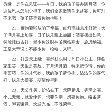
良缘，是你在见证——今日，我的孩子要办满月酒，你
这位恩人怎能少得了，我们全家邀请你来赴宴，你可别
不来哦，孩子还等着你抱抱呢！
21、鞭炮噼啪放响了幸福，红灯高挂悬来好运；犬
子满月喜上加喜，日子快乐甜上加甜；酒宴摆出如意，
笑脸托出吉祥；就少你这财神爷亲临寒舍，施恩纳福。
玉皇大帝说：不能少你，哈哈，来吧。
22、祥云天上绕，喜鹊枝头叫，昨日小公主，降临
家里笑，天生是美貌，下月满月酒，特来把你请，你的
手艺巧，你的才气妙，我的孩子请你抱，沾沾你的喜气
好，快乐大摆宴，期望你早到。
23、天公作美，护佑在下，天降麟儿，弄璋之喜。
小儿无赖，就爱使坏。想要你亲，想要你抱。略备薄
酒，聊表谢意。欢迎光临，不胜荣幸。