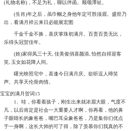
(礼物名称)，不足为礼，聊以伴函。顺颂潭祉。
(生肖)年之后，虽巾帼之身他年定可胜须眉。盛世乃
出，看满月祥云来日必能展宏图
千金千金不换，喜庆掌珠初满月。百贵百贵无比，
乐得头冠贺佳年。
(姓)家得凤三十天, 佳美俊俏喜颜添, 怡然自得迎客
笑, 玉女如花降人间。
曙光映照宅中，喜逢今日满月庆。欲听逗人啼笑
声。共享天伦骨肉情。
宝宝的满月贺词15
1、哇，你看着孩子，刚生出来就浓眉大眼，气度不
凡，以后肯定是社会一大重要人才啊，你再看，他的鼻
子眼睛长的象爸爸，嘴巴耳朵象爸爸，乃是集你们优点
于一身啊，这长大帅的可了得，除了羡慕你们我真的不