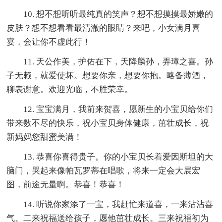
10. 想不想听听最纯真的笑声？想不想摸摸最娇嫩的
皮肤？想不想看看最清澈的眼睛？来吧，小女满月喜
宴，会让你不虚此行！
11. 天公作美，护佑在下，天降麟孙，弄璋之喜。孙
子无赖，就爱使坏。想要你亲，想要你抱。略备薄酒，
聊表谢意。欢迎光临，不胜荣幸。
12. 宝宝满月，我前来贺喜，愿新生的小宝贝给你们
带来数不尽的快乐，祝小宝贝身体健康，茁壮成长，祝
新妈妈您甜蜜美满！
13. 恭喜你喜得贵子。你的小宝贝长着爱因斯坦的大
脑门，哭起来像帕瓦罗蒂在唱歌，将来一定会大展宏
图，前途无量啊。恭喜！恭喜！
14. 听说你家添了一宝，我赶忙来道喜，一来沾沾喜
气。二来祝福送给孩子，愿他茁壮成长。三来祝福初为