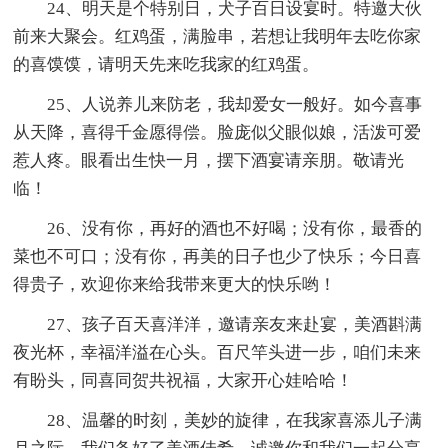
24、明天是个特别日，犬子百日设宴时。特邀大伙
前来大聚会。红鸡蛋，满脸串，若想让我明年去吃你家
的喜馍馍，请明天先来吃我家的红鸡蛋。
25、人说养儿来防老，我却爱女一般好。如今喜事
从天降，喜得千金愿得偿。脸庞似父眼似娘，活泼可爱
惹人疼。眼看出生快一月，摆下酒宴请亲朋。敬请光
临！
26、没有你，再好的酒也不好喝；没有你，最香的
菜也不可口；没有你，再美的日子也少了快乐；今日喜
得贵子，欢迎你来给我带来更大的快乐哟！
27、孩子百天喜洋洋，邀请亲友来赴宴，美酒斟满
夜光杯，幸福洋溢在心头。百尺竿头进一步，咱们未来
有盼头，同喜同贺共祝福，大家开心娃哈哈！
28、温馨的时刻，美妙的旋律，在我家喜添儿子满