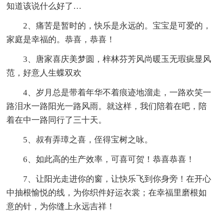
知道该说什么好了…
2、痛苦是暂时的，快乐是永远的。宝宝是可爱的，
家庭是幸福的。恭喜，恭喜！
3、唐家喜庆美梦圆，梓林芬芳风尚暖玉无瑕疵显风
范，好意人生蝶双欢
4、岁月总是带着年华不着痕迹地溜走，一路欢笑一
路泪水一路阳光一路风雨。就这样，我们陪着在吧，陪
着在中一路同行了三十天。
5、叔有弄璋之喜，侄得宝树之咏。
6、如此高的生产效率，可喜可贺！恭喜恭喜！
7、让阳光走进你的窗，让快乐飞到你身旁！在开心
中抽根愉悦的线，为你织件好运衣裳；在幸福里磨根如
意的针，为你缝上永远吉祥！