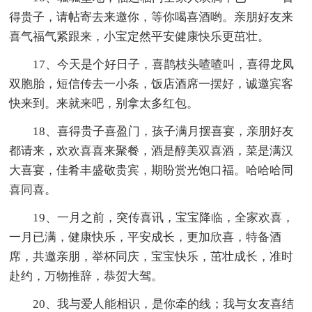
得贵子，请帖寄去来邀你，等你喝喜酒哟。亲朋好友来
喜气福气紧跟来，小宝定然平安健康快乐更茁壮。
17、今天是个好日子，喜鹊枝头喳喳叫，喜得龙凤
双胞胎，短信传去一小条，饭店酒席一摆好，诚邀宾客
快来到。来就来吧，别拿太多红包。
18、喜得贵子喜盈门，孩子满月摆喜宴，亲朋好友
都请来，欢欢喜喜来聚餐，酒是醇美双喜酒，菜是满汉
大喜宴，佳肴丰盛敬贵宾，期盼赏光饱口福。哈哈哈同
喜同喜。
19、一月之前，突传喜讯，宝宝降临，全家欢喜，
一月已满，健康快乐，平安成长，更加欣喜，特备酒
席，共邀亲朋，举杯同庆，宝宝快乐，茁壮成长，准时
赴约，万物推辞，恭贺大驾。
20、我与爱人能相识，是你牵的线；我与女友喜结