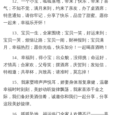
12、一个小宝，呱呱落地，带来了快乐，带来了喜
气；不知不觉，满月来到，约来了亲友，办了桌酒席；
特意通知，请你牢记，分享了快乐，品尝了甜蜜。愿你
一起来，幸福乐开怀！
13、宝贝一生，全家围绕；宝贝一笑，好运来到；
宝贝一哭，烦恼让路；宝贝一闹，财神报到；宝贝满
月，幸福热烈；愿你光临，快乐加分！一起喝喜酒哟！
14、幸福到，得小宝；出众貌，没得挑；命运好，
才情高；合家欢，父母笑；摆酒席，庆贺到；发短信，
特相邀；共举杯，兴致高；请准时，莫忘掉！
15、我家婴啼声声悦耳，娇妻身体渐复康健，温馨
幸福时时刻刻，美妙动听旋律飘荡，我家喜添千金之
际，我们备好美酒佳肴，诚邀你和我们一起分享，分享
这段美妙旋律。
16、呱呱坠地，福运临门全家人欢腾不已———喜