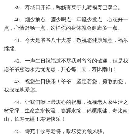
39、寿域日开祥，称觞有菜子九畴福寿已双全。
40、烟少抽点，酒少喝点，牢骚少发点，心态好一
点，心情舒畅一点，这样你的身体就会健康多一点。
41、今天是爷爷八十大寿，敬祝您健康如意，福乐
绵绵。
42、一声生日祝福道不尽我对爷爷的敬迎，但是我
愿爷爷您远永无忧无虑，开心每一天，寿比南山！
43、祝您生日快乐！爷爷，坚定若您，勇敢的您，
我深深地爱您。
44、让我们献上最衷心的祝愿，祝福老人家生活之
树常绿，生命之水长流，春辉永绽，鹤颜康健，寿比南
山，长寿无疆！寿诞快乐！
45、诗苑丰收夸老将，政坛竞秀领风骚。