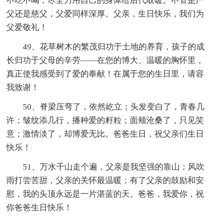
不吃不喝，尽全力用自己的身体给后代取暖。不管是严
父还是慈父，父爱同样深厚。父亲，生日快乐，我们为
父爱敬礼！
49、花草树木的繁茂归功于土地的养育，孩子的成
长归功于父母的辛劳——在您的博大、温暖的胸怀里，
真正使我感受到了爱的奉献！在属于您的生日里，请容
我致谢！
50、脊梁压弯了，依然屹立；头发变白了，青春几
许；皱纹添几行，播种爱的籽粒；面颊沧桑了，只见笑
意；激情淡了，却博爱无比。爸爸生日，祝父亲们生日
快乐！
51、万水千山走个遍，父亲是我坚强的靠山；风吹
雨打尝苦甜，父亲的关怀最温暖；有了父亲的鼓励和安
慰，我的头顶永远是一片湛蓝的天。爸爸，我爱你，祝
你爸爸生日快乐！