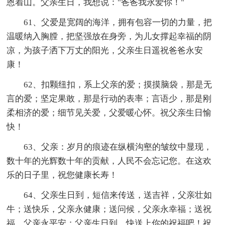
恩着山。父亲生日，我想说："爸爸我永爱你！"
61、父爱是宽阔的海洋，拥有包容一切的力量，把
温暖纳入胸膛，把坚强放在身旁，为儿女撑起幸福的阴
凉，为孩子洒下万丈的阳光，父亲生日遥祝爸爸永安
康！
62、扣颗纽扣，系上父亲的爱；摸摸脑袋，那是无
言的爱；坚定果敢，那是行动的表率；言语少，那是刚
柔相济的爱；细节见关爱，父爱暖心怀。祝父亲生日愉
快！
63、父亲：岁月的痕迹在纵横沟壑的皱纹中显现，
数十年的光辉数十年的贡献，人民不会忘记您。在这欢
乐的日子里，祝您健康长寿！
64、父亲生日到，短信来传送，送吉祥，父亲壮如
牛；送快乐，父亲永健康；送问候，父亲永幸福；送祝
福，父亲永平安；父亲生日到，快送上你的祝福吧！祝