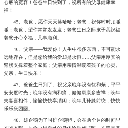
心底的宽容！爸爸生日快到了，祝所有的父母健康幸
福！
45、老爸，愿你天天笑哈哈；老爸，祝你时时顶呱
呱；老爸，望你常常发发发；老爸生日之际孩子我祝福
老爸开心幸福，凡事顺利。
46、父亲——我爱你！人生中很多东西，不可能永
远地存在，但是您给我的爱却是永恒……父亲用厚实的
臂膀支撑着整个家庭；父亲用亲情温暖着孩子的心灵。
父亲，生日快乐！
47、爸爸生日到了。祝父亲晚年没有忧和烦，平平
安安度时光；晚年没有病和痛，健健康康多吉祥；晚年
夫妻喜相伴，愉愉快快享凊闲；晚年儿孙膝前绕，快快
乐乐庆团圆。
48、雄企鹅为了呵护企鹅卵，会在两个月的时间里