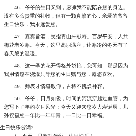
46、爷爷的生日又到，愿凉我不能陪在您的身边。
没有多么贵重的礼物，但有一颗真挚的心，亲爱的爷爷
生日快乐，我永远爱您。
47、嘉宾旨酒，笑指青山来献寿。百岁平安，人共
梅花老岁寒。今天，这里高朋满座，让寒冷的冬天有了
春天般的温暖。
48、这一季的花开得格外娇艳，您可知，那是因为
我用情感在浇灌只等您的生日赠与您，愿您喜欢。
49、师表才情堪敬仰，古稀不愧焕神容。
50、爷爷，日月如俊，时间的河流穿越过血管，为
您写下了年的岁月风光：今天又迎来您岁大寿诞辰，儿
孙祝福您一年比一年年青，一日比一日幸福。
生日快乐贺词2