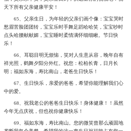
天下所有父亲健康平安！
65、父亲生日，为年轻的父亲们画个像：宝宝哭时
愁眉苦脸团团转，宝宝乐时手舞足蹈哈哈笑，宝宝吵时
点头哈腰献献媚，宝宝睡时柔情满怀细细瞅。节日快
乐！
66、耳聪目明无烦恼，笑对人生意从容，晚年自有
祥光照，鹤舞夕阳分外红。祝您：松柏长青，日月长
明；福如东海，寿比南山，老爸生日快乐！
67、生日快乐，亲爱的爸爸，希望你能理解我们心
中的爱。
68、祝我老公的爸爸生日快乐！身体健康！！虽然
今年无点庆祝，但也祝你健康快乐！
69、福如东海，寿比南山。您的微笑曾那么顽固地