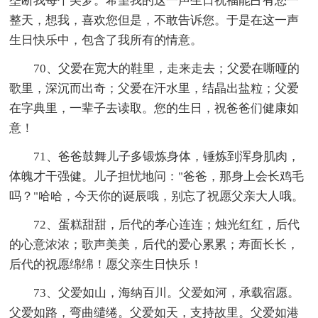
垄断我每个美梦。希望我的这一声生日祝福能占有您一
整天，想我，喜欢您但是，不敢告诉您。于是在这一声
生日快乐中，包含了我所有的情意。
70、父爱在宽大的鞋里，走来走去；父爱在嘶哑的
歌里，深沉而出奇；父爱在汗水里，结晶出盐粒；父爱
在字典里，一辈子去读取。您的生日，祝爸爸们健康如
意！
71、爸爸鼓舞儿子多锻炼身体，锤炼到浑身肌肉，
体魄才干强健。儿子担忧地问："爸爸，那身上会长鸡毛
吗？"哈哈，今天你的诞辰哦，别忘了祝愿父亲大人哦。
72、蛋糕甜甜，后代的孝心连连；烛光红红，后代
的心意浓浓；歌声美美，后代的爱心累累；寿面长长，
后代的祝愿绵绵！愿父亲生日快乐！
73、父爱如山，海纳百川。父爱如河，承载宿愿。
父爱如路，弯曲缱绻。父爱如天，支持故里。父爱如港