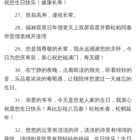
祝您生日快乐！健康长寿！
27、世叔高寿，虔祝长辈。
28、福禄双星日年偕老天上双星双星并辉松柏同春
华堂偕老桃开连理
29、您是我尊敬的长辈，我永远感谢您的关怀，今
日为您庆寿辰，衷心祝您福满门，寿无疆！
30、在宁静的夜晚，点着暗淡的烛光，听着轻轻的
音，乐品着浓浓的葡萄酒，让我陪伴您渡过一天难忘的
生日。
31、亲爱的爷爷，今天是您老人家的生日，我衷心
祝愿您生日快乐！寿比彭祖八百春！松柏长春，松鹤延
年！
32、悠悠的云里有淡淡的诗，淡淡的诗里有绵绵的
喜悦，绵绵的喜悦里有我轻轻的祝福，生日快乐！生日