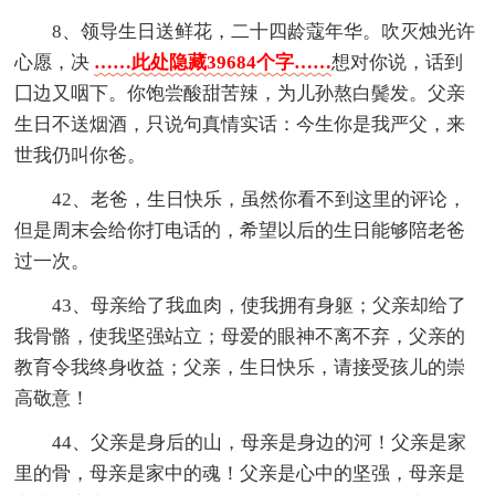
8、领导生日送鲜花，二十四龄蔻年华。吹灭烛光许
心愿，决
……此处隐藏39684个字……
想对你说，话到
囗边又咽下。你饱尝酸甜苦辣，为儿孙熬白鬓发。父亲
生日不送烟酒，只说句真情实话：今生你是我严父，来
世我仍叫你爸。
42、老爸，生日快乐，虽然你看不到这里的评论，
但是周末会给你打电话的，希望以后的生日能够陪老爸
过一次。
43、母亲给了我血肉，使我拥有身躯；父亲却给了
我骨骼，使我坚强站立；母爱的眼神不离不弃，父亲的
教育令我终身收益；父亲，生日快乐，请接受孩儿的崇
高敬意！
44、父亲是身后的山，母亲是身边的河！父亲是家
里的骨，母亲是家中的魂！父亲是心中的坚强，母亲是