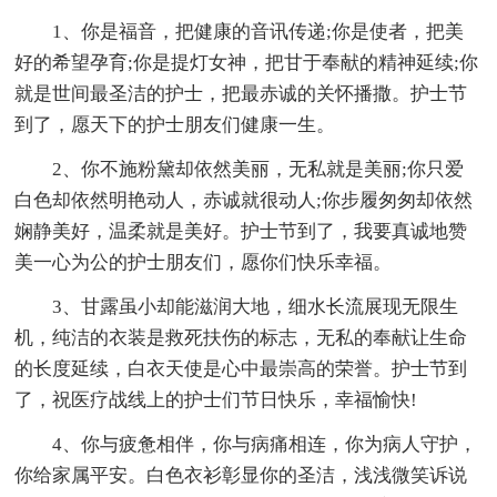
1、你是福音，把健康的音讯传递;你是使者，把美
好的希望孕育;你是提灯女神，把甘于奉献的精神延续;你
就是世间最圣洁的护士，把最赤诚的关怀播撒。护士节
到了，愿天下的护士朋友们健康一生。
2、你不施粉黛却依然美丽，无私就是美丽;你只爱
白色却依然明艳动人，赤诚就很动人;你步履匆匆却依然
娴静美好，温柔就是美好。护士节到了，我要真诚地赞
美一心为公的护士朋友们，愿你们快乐幸福。
3、甘露虽小却能滋润大地，细水长流展现无限生
机，纯洁的衣装是救死扶伤的标志，无私的奉献让生命
的长度延续，白衣天使是心中最崇高的荣誉。护士节到
了，祝医疗战线上的护士们节日快乐，幸福愉快!
4、你与疲惫相伴，你与病痛相连，你为病人守护，
你给家属平安。白色衣衫彰显你的圣洁，浅浅微笑诉说