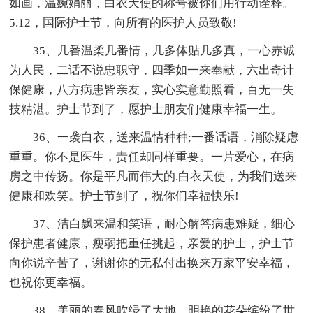
如画，温婉娟丽，白衣天使的称号被你们用行动诠释。
5.12，国际护士节，向所有的医护人员致敬!
35、几番温柔几番情，几多体贴几多真，一心赤诚
为人民，二话不说忠职守，四季如一来奉献，六出奇计
保健康，八方病患皆亲友，实心实意勤照看，百无一失
技精湛。护士节到了，愿护士朋友们健康幸福一生。
36、一袭白衣，送来温情种种;一番话语，消除疑虑
重重。你不是医生，责任却同样重要。一片爱心，在病
房之中传扬。你是平凡而伟大的.白衣天使，为我们送来
健康和欢笑。护士节到了，祝你们幸福快乐!
37、洁白飘来温和笑语，耐心解答病患难疑，细心
保护患者健康，瘦弱把重任挑起，亲爱的护士，护士节
向你说辛苦了，谢谢你的无私付出换来万家平安幸福，
也祝你更幸福。
38、美丽的春风吹绿了大地，明艳的花朵缤纷了世