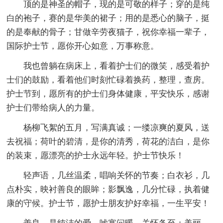
顶的是神圣的帽子，现的是可敬的样子；穿的是纯
白的袍子，赛的是华美的裙子；用的是悉心的脑子，挺
的是奉献的骨子；甘做辛劳夜猫子，祝你幸福一辈子，
国际护士节，愿你开心如意，万事称意。
我也曾躺在病床上，看着护士们的微笑，感受着护
士们的鼓励，看着他们时刻忙碌着换药，整理，查房。
护士节到，愿所有的护士们身体健康，平安快乐，感谢
护士们带给病人的力量。
杨柳飞絮的五月，写满真诚；一缕凉爽的夏风，送
去祝福；荷叶的碧清，是你的清秀，荷花的洁白，是你
的装束，愿漂亮的护士永远年轻。护士节快乐！
轻声语，几丝温柔，唱响关怀的节奏；白衣衫，几
点朴实，映衬善良的眼眸；影飘逸，几分忙碌，执着健
康的守候。护士节，愿护士朋友护好幸福，一生平安！