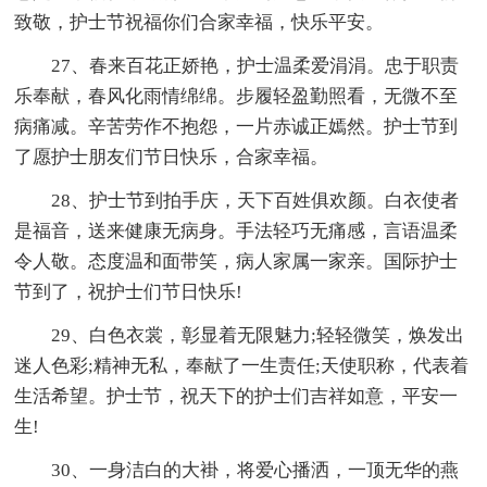
致敬，护士节祝福你们合家幸福，快乐平安。
27、春来百花正娇艳，护士温柔爱涓涓。忠于职责
乐奉献，春风化雨情绵绵。步履轻盈勤照看，无微不至
病痛减。辛苦劳作不抱怨，一片赤诚正嫣然。护士节到
了愿护士朋友们节日快乐，合家幸福。
28、护士节到拍手庆，天下百姓俱欢颜。白衣使者
是福音，送来健康无病身。手法轻巧无痛感，言语温柔
令人敬。态度温和面带笑，病人家属一家亲。国际护士
节到了，祝护士们节日快乐!
29、白色衣裳，彰显着无限魅力;轻轻微笑，焕发出
迷人色彩;精神无私，奉献了一生责任;天使职称，代表着
生活希望。护士节，祝天下的护士们吉祥如意，平安一
生!
30、一身洁白的大褂，将爱心播洒，一顶无华的燕