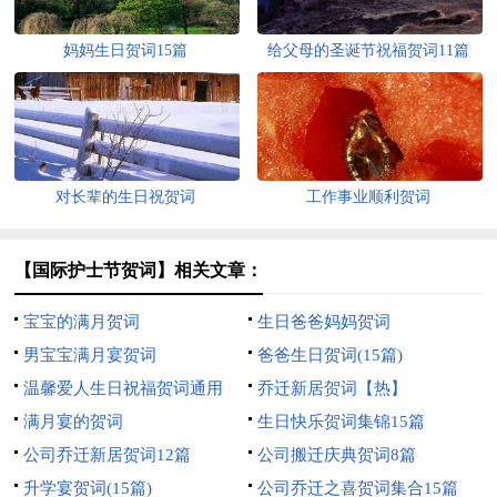
妈妈生日贺词15篇
给父母的圣诞节祝福贺词11篇
对长辈的生日祝贺词
工作事业顺利贺词
【国际护士节贺词】相关文章：
宝宝的满月贺词
生日爸爸妈妈贺词
男宝宝满月宴贺词
爸爸生日贺词(15篇)
温馨爱人生日祝福贺词通用
乔迁新居贺词【热】
满月宴的贺词
生日快乐贺词集锦15篇
公司乔迁新居贺词12篇
公司搬迁庆典贺词8篇
升学宴贺词(15篇)
公司乔迁之喜贺词集合15篇