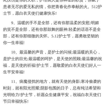
死扶伤是你的天职，护理病人是你神圣的职责，你赋予
患者无尽的爱无私的情，你把青春化作奉献的火。512护
士节，愿白衣天使们健康快乐!
9、温暖的手不是全部，还有你那温柔的安慰;明媚
的笑不是全部，还有你那鼓舞的眼神;轻柔的话语不是全
部，还有你那细微的关怀。5.12护士节，愿勇敢坚韧的
你一生幸福!
10、最温馨的声音，是护士的问候;最温暖的关心，
是护士的目光;最温暖的呵护，是天使的照顾;最温馨的祝
福，是天使的祈福!护士节，愿敬爱的白衣天使们好人一
生平安幸福!
11、病魔侵扰的地方，就有天使的身影;寒冷偷袭的
时刻，就有阳光照耀;阴影包围的日子，总有纯洁希望和
光明给力!护士节，祈愿众生健康平安，祝福白衣天使们
节日幸福快乐!