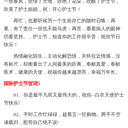
一丝春风，吹绿了大地，吹艳了花朵，吹醒了护士节，
吹美了护士姐姐，祝：开心护士节！
再忙，也要听候另一个生命存亡的随时召唤；再
累，有了责任一丝也不能马虎；再苦，看着病人的眼神
仍要坚持。，护士节，知道你的工作很辛苦，祝你节日
快乐！
热情融化陌生，主动化解恐惧，关怀拉近情感，没
有标尺，却衡量出了人间最美的距离，奉献真爱，奉献
医术，健康的天使，祝福你越来越漂亮，幸福万年长。
国际护士节贺词5
01、你是最平凡而又最伟大的，祝你--白衣天使护士
节快乐!
02、平时工作忙碌碌，趁着五一狂购物。两手不空
满载归，慰劳自己绝不误!