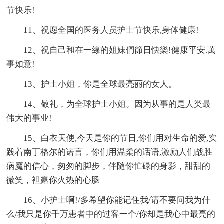
节快乐!
11、祝愿全国的医务人员护士节快乐,身体健康!
12、祝自己和在一線的姐妹們節日快樂!健康平安.萬
事如意!
13、护士小姐，你是全球最亮丽的女人。
14、敬礼，为全球护士小姐。因为从事的是人类最
伟大的事业!
15、白衣天使,今天是你的节日,你们用对生命的爱,实
践着南丁格尔的诺言，你们用温柔的话语,激励人们战胜
病魔的信心，匆匆的脚步，伴随你忙碌的身影，甜甜的
微笑，袒露你火热的心肠
16、小护士啊!/多希望你能记住我/请不要问我为什
么/我只是你千万患者中的过客一个/你却是我心中最亮的