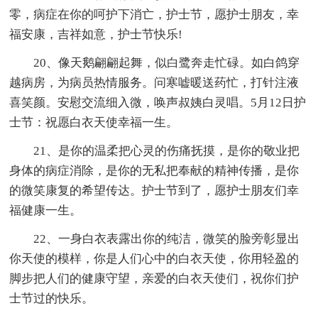
零，病症在你的呵护下消亡，护士节，愿护士朋友，幸
福安康，吉祥如意，护士节快乐!
20、像天鹅翩翩起舞，似白鹭奔走忙碌。如白鸽穿
越病房，为病员热情服务。问寒嘘暖送药忙，打针注液
喜笑颜。安慰交流细入微，唤声叔姨白灵唱。5月12日护
士节：祝愿白衣天使幸福一生。
21、是你的温柔把心灵的伤痛抚摸，是你的敬业把
身体的病症消除，是你的无私把奉献的精神传播，是你
的微笑康复的希望传达。护士节到了，愿护士朋友们幸
福健康一生。
22、一身白衣表露出你的纯洁，微笑的脸旁彰显出
你天使的模样，你是人们心中的白衣天使，你用轻盈的
脚步把人们的健康守望，亲爱的白衣天使们，祝你们护
士节过的快乐。