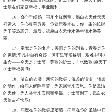
的精神，飞翔在圣洁的医院。护士节到了，愿天下的护
士朋友们家庭幸福，事业顺利。
16、叠个千纸鹤，再系个红飘带，愿白衣天使天天
好运来，你心灵善良美，你健康春常在，你一生的忙碌
为了笑逐颜开。最后，祝愿白衣天使永远年轻永远美
丽。
17、奉献是你的名片，美丽是你的别名，青春是你
的豪情;平凡中自有奇迹，风雨里守候黎明，艰难中呵护
生命——今天是护士节，尊敬的护士，向您致敬!愿天下
护士幸福美满!
18、洁白的衣裳，亲切的微笑，温柔的话语，轻柔
的动作，给病人解除痛苦，为家属带来安慰。你是圣洁
的天使，为人类带来安康和幸福。护士节到了，愿白衣
天使吉祥快乐!
19、病魔在你的微笑里萎缩，病痛在你的圣洁中归