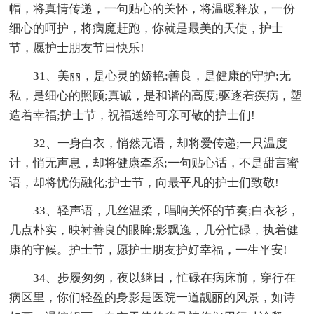
帽，将真情传递，一句贴心的关怀，将温暖释放，一份
细心的呵护，将病魔赶跑，你就是最美的天使，护士
节，愿护士朋友节日快乐!
31、美丽，是心灵的娇艳;善良，是健康的守护;无
私，是细心的照顾;真诚，是和谐的高度;驱逐着疾病，塑
造着幸福;护士节，祝福送给可亲可敬的护士们!
32、一身白衣，悄然无语，却将爱传递;一只温度
计，悄无声息，却将健康牵系;一句贴心话，不是甜言蜜
语，却将忧伤融化;护士节，向最平凡的护士们致敬!
33、轻声语，几丝温柔，唱响关怀的节奏;白衣衫，
几点朴实，映衬善良的眼眸;影飘逸，几分忙碌，执着健
康的守候。护士节，愿护士朋友护好幸福，一生平安!
34、步履匆匆，夜以继日，忙碌在病床前，穿行在
病区里，你们轻盈的身影是医院一道靓丽的风景，如诗