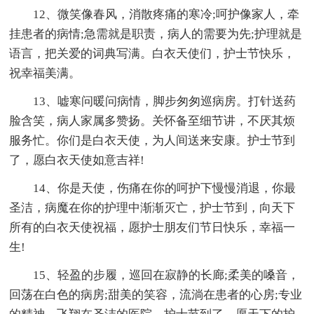
12、微笑像春风，消散疼痛的寒冷;呵护像家人，牵
挂患者的病情;急需就是职责，病人的需要为先;护理就是
语言，把关爱的词典写满。白衣天使们，护士节快乐，
祝幸福美满。
13、嘘寒问暖问病情，脚步匆匆巡病房。打针送药
脸含笑，病人家属多赞扬。关怀备至细节讲，不厌其烦
服务忙。你们是白衣天使，为人间送来安康。护士节到
了，愿白衣天使如意吉祥!
14、你是天使，伤痛在你的呵护下慢慢消退，你最
圣洁，病魔在你的护理中渐渐灭亡，护士节到，向天下
所有的白衣天使祝福，愿护士朋友们节日快乐，幸福一
生!
15、轻盈的步履，巡回在寂静的长廊;柔美的嗓音，
回荡在白色的病房;甜美的笑容，流淌在患者的心房;专业