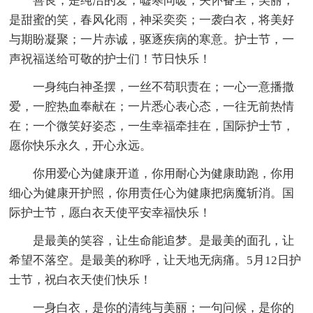
善良，是纯洁的爱，嘘寒问暖，关怀备至；美丽，
是甜蜜的笑，春风化雨，神采奕奕；一袭白衣，将美好
与期盼凝聚；一片赤诚，驱逐疾病的寒意。护士节，一
声祝福送给可敬的护士们！节日快乐！
一身纯白神圣摆，一丝不苟职责在；一心一意播撒
爱，一腔热血奉献在；一片悉心表心态，一往无前热情
在；一个微笑好姿态，一生幸福牵挂在，国际护士节，
愿你快乐永久，开心永远。
你用爱心为健康开道，你用耐心为健康助跑，你用
细心为健康开护照，你用责任心为健康把病魔斩消。国
际护士节，愿白衣天使平安幸福快乐！
是最美的笑容，让生命能追梦。是最美的面孔，让
希望不落空。是最美的称呼，让天地无病痛。5月12日护
士节，祝白衣天使们快乐！
一身白衣，是你的清纯与美丽；一句问候，是你的