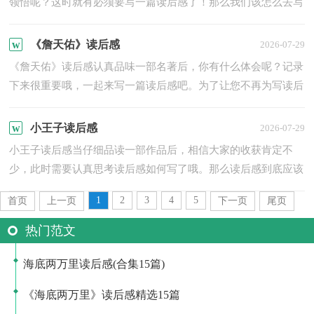
领悟呢？这时就有必须要写一篇读后感了！那么我们该怎么去写
读后感呢？以下是小编收集整理的《海底两万里》读后感，希望
对...
《詹天佑》读后感
2026-07-29
《詹天佑》读后感认真品味一部名著后，你有什么体会呢？记录
下来很重要哦，一起来写一篇读后感吧。为了让您不再为写读后
感头疼，以下是小编为大家整理的《詹天佑》读后感，仅供参
考，希...
小王子读后感
2026-07-29
小王子读后感当仔细品读一部作品后，相信大家的收获肯定不
少，此时需要认真思考读后感如何写了哦。那么读后感到底应该
怎么写呢？以下是小编收集整理的小王子读后感，欢迎大家分
1
2
3
4
5
首页
上一页
下一页
尾页
享。...
热门范文
海底两万里读后感(合集15篇)
《海底两万里》读后感精选15篇