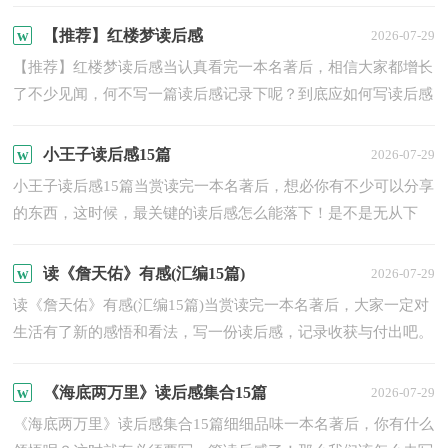
何写读后感才能更有感染力呢？以下是小编整理的红楼梦读后
感...
【推荐】红楼梦读后感
2026-07-29
【推荐】红楼梦读后感当认真看完一本名著后，相信大家都增长
了不少见闻，何不写一篇读后感记录下呢？到底应如何写读后感
呢？下面是小编为大家整理的红楼梦读后感，供大家参考借鉴，
希望...
小王子读后感15篇
2026-07-29
小王子读后感15篇当赏读完一本名著后，想必你有不少可以分享
的东西，这时候，最关键的读后感怎么能落下！是不是无从下
笔、没有头绪？以下是小编为大家整理的小王子读后感，欢迎大
家借鉴...
读《詹天佑》有感(汇编15篇)
2026-07-29
读《詹天佑》有感(汇编15篇)当赏读完一本名著后，大家一定对
生活有了新的感悟和看法，写一份读后感，记录收获与付出吧。
那么读后感到底应该怎么写呢？以下是小编为大家收集的读
《詹...
《海底两万里》读后感集合15篇
2026-07-29
《海底两万里》读后感集合15篇细细品味一本名著后，你有什么