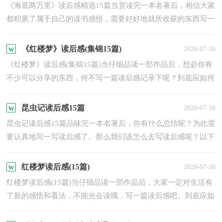
《海底两万里》读后感精选15篇当赏读完一本名著后，相信大家
都积累了属于自己的读书感悟，需要好好地就所收获的东西写一
篇读后感了。千万不能认为读后感随便应付就可以，下面是小...
《红楼梦》读后感(集锦15篇)
2026-07-30
《红楼梦》读后感(集锦15篇)当仔细品读一部作品后，想必你有
不少可以分享的东西，何不写一篇读后感记录下呢？到底应如何
写读后感呢？以下是小编精心整理的《红楼梦》读后感，欢迎大
家...
昆虫记读后感15篇
2026-07-30
昆虫记读后感15篇品味完一本名著后，你有什么总结呢？为此需
要认真地写一写读后感了。那么我们该怎么去写读后感呢？以下
是小编为大家收集的昆虫记读后感，希望对大家有所帮助。昆
虫...
红楼梦读后感(15篇)
2026-07-30
红楼梦读后感(15篇)当仔细品读一部作品后，大家一定对生活有
了新的感悟和看法，不能光会读哦，写一篇读后感吧。到底应如
何写读后感呢？以下是小编为大家收集的红楼梦读后感，欢迎阅