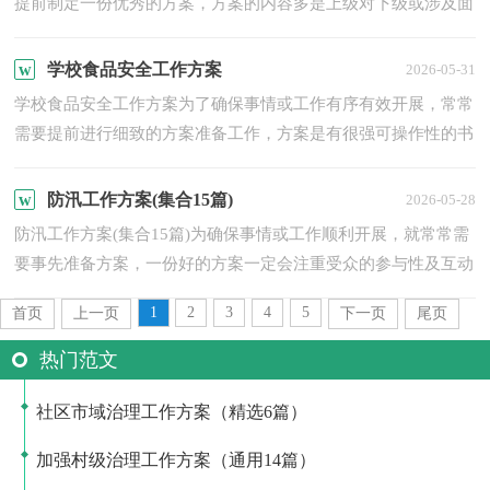
提前制定一份优秀的方案，方案的内容多是上级对下级或涉及面
比较大的工作，一般都用带“文件头”形式下发。我们应该怎...
学校食品安全工作方案
2026-05-31
学校食品安全工作方案为了确保事情或工作有序有效开展，常常
需要提前进行细致的方案准备工作，方案是有很强可操作性的书
面计划。那么优秀的方案是什么样的呢？下面是小编帮大家整...
防汛工作方案(集合15篇)
2026-05-28
防汛工作方案(集合15篇)为确保事情或工作顺利开展，就常常需
要事先准备方案，一份好的方案一定会注重受众的参与性及互动
性。优秀的方案都具备一些什么特点呢？下面是小编收集整理...
1
2
3
4
5
首页
上一页
下一页
尾页
热门范文
社区市域治理工作方案（精选6篇）
加强村级治理工作方案（通用14篇）