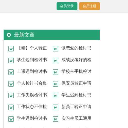
会员登录
会员注册
最新文章
【精】个人转正
谈恋爱的检讨书
申请书
学生迟到检讨书
成绩没考好的检
(15篇)
上课迟到检讨书
讨书
学校带手机检讨
(汇编15篇)
个人检讨书合集
书
保安员转正申请
15篇
工作失误检讨书
书15篇
学生迟到检讨书
(15篇)
工作状态不佳检
15篇
新员工转正申请
讨书
学生迟到检讨书
书集合15篇
实习生员工通用