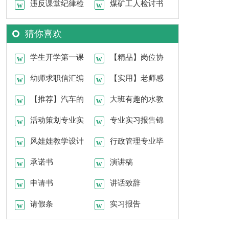
汇编15篇
违反课堂纪律检
转正申请书
煤矿工人检讨书
讨书
猜你喜欢
学生开学第一课
【精品】岗位协
教案模板（通用6
幼师求职信汇编
议书3篇
【实用】老师感
篇）
15篇
【推荐】汽车的
谢信四篇
大班有趣的水教
实习报告四篇
活动策划专业实
案汇编六篇
专业实习报告锦
习心得
风娃娃教学设计
集9篇
行政管理专业毕
合集15篇
承诺书
业生求职信
演讲稿
申请书
讲话致辞
请假条
实习报告