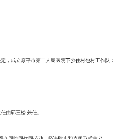
；
决定，成立原平市第二人民医院下乡住村包村工作队：
任由郭三楼 兼任。
与群众同吃同住同劳动，坚决防止和克服形式主义。