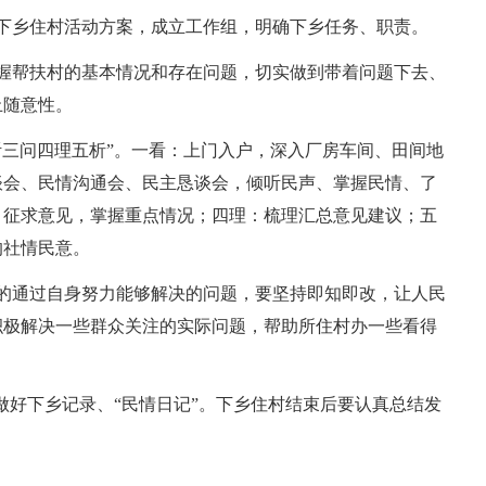
下乡住村活动方案，成立工作组，明确下乡任务、职责。
握帮扶村的基本情况和存在问题，切实做到带着问题下去、
止随意性。
听三问四理五析”。一看：上门入户，深入厂房车间、田间地
谈会、民情沟通会、民主恳谈会，倾听民声、掌握民情、了
、征求意见，掌握重点情况；四理：梳理汇总意见建议；五
的社情民意。
的通过自身努力能够解决的问题，要坚持即知即改，让人民
积极解决一些群众关注的实际问题，帮助所住村办一些看得
做好下乡记录、“民情日记”。下乡住村结束后要认真总结发