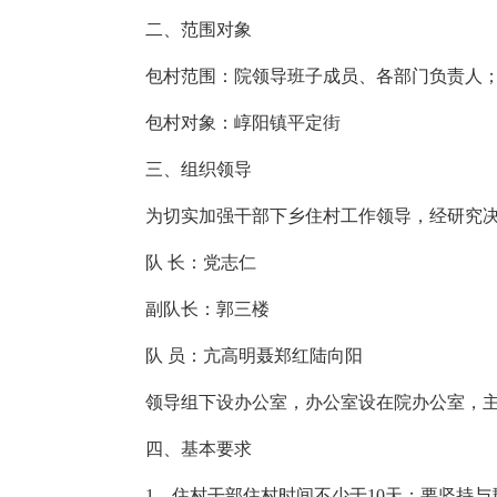
二、范围对象
包村范围：院领导班子成员、各部门负责人
包村对象：崞阳镇平定街
三、组织领导
为切实加强干部下乡住村工作领导，经研究
队 长：党志仁
副队长：郭三楼
队 员：亢高明聂郑红陆向阳
领导组下设办公室，办公室设在院办公室，主
四、基本要求
1、住村干部住村时间不少于10天；要坚持