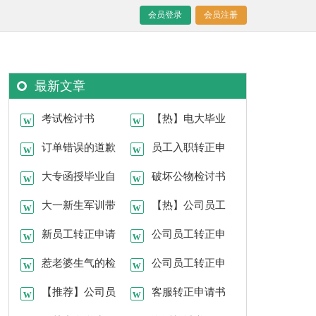
会员登录
会员注册
最新文章
考试检讨书
【热】电大毕业
订单错误的道歉
生自我鉴定
员工入职转正申
信
大专函授毕业自
请书(15篇)
破坏公物检讨书
我鉴定
大一新生军训带
【热】公司员工
手机检讨书
新员工转正申请
转正申请书
公司员工转正申
报告
惹老婆生气的检
请书(集锦15篇)
公司员工转正申
讨书15篇
【推荐】公司员
请书【推荐】
客服转正申请书