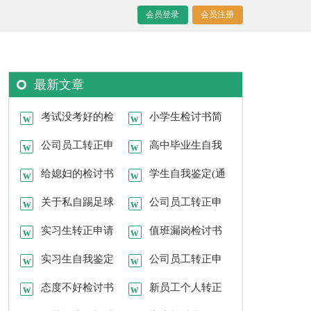
会员登录
会员注册
最新文章
考试没考好的检
小学生检讨书简
讨书15篇
公司员工转正申
短范文
高中毕业生自我
请书【热门】
给媳妇的检讨书
鉴定(合集15篇)
学生自我鉴定(通
15篇
关于私自踢足球
用15篇)
公司员工转正申
的检讨书
实习生转正申请
请书汇编15篇
值班漏岗检讨书
书(合集15篇)
实习生自我鉴定
公司员工转正申
15篇
态度不好检讨书
请书【荐】
新员工个人转正