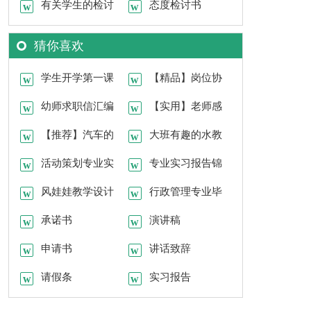
有关学生的检讨
申请
态度检讨书
书
猜你喜欢
学生开学第一课
【精品】岗位协
教案模板（通用6
幼师求职信汇编
议书3篇
【实用】老师感
篇）
15篇
【推荐】汽车的
谢信四篇
大班有趣的水教
实习报告四篇
活动策划专业实
案汇编六篇
专业实习报告锦
习心得
风娃娃教学设计
集9篇
行政管理专业毕
合集15篇
承诺书
业生求职信
演讲稿
申请书
讲话致辞
请假条
实习报告