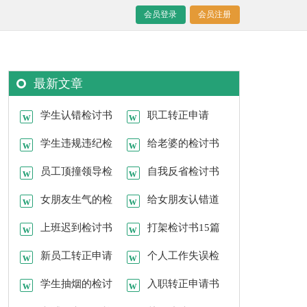
会员登录
会员注册
最新文章
学生认错检讨书
职工转正申请
学生违规违纪检
给老婆的检讨书
讨书
员工顶撞领导检
15篇
自我反省检讨书
讨书
女朋友生气的检
15篇
给女朋友认错道
讨书
上班迟到检讨书
歉的检讨书
打架检讨书15篇
15篇
新员工转正申请
个人工作失误检
书(合集15篇)
学生抽烟的检讨
讨书
入职转正申请书