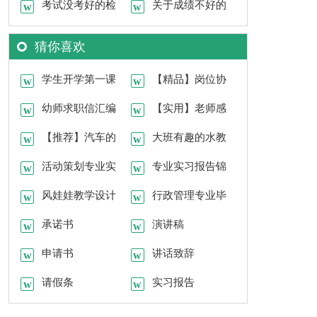
书
考试没考好的检
(集合15篇)
关于成绩不好的
讨书
检讨书
猜你喜欢
学生开学第一课
【精品】岗位协
教案模板（通用6
幼师求职信汇编
议书3篇
【实用】老师感
篇）
15篇
【推荐】汽车的
谢信四篇
大班有趣的水教
实习报告四篇
活动策划专业实
案汇编六篇
专业实习报告锦
习心得
风娃娃教学设计
集9篇
行政管理专业毕
合集15篇
承诺书
业生求职信
演讲稿
申请书
讲话致辞
请假条
实习报告