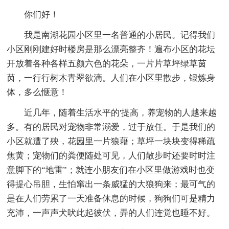
你们好！
我是南湖花园小区里一名普通的小居民。记得我们
小区刚刚建好时楼房是那么漂亮整齐！遍布小区的花坛
开放着各种各样五颜六色的花朵，一片片草坪绿草茵
茵，一行行树木青翠欲滴。人们在小区里散步，锻炼身
体，多么惬意！
近几年，随着生活水平的'提高，养宠物的人越来越
多。有的居民对宠物非常溺爱，过于放任。于是我们的
小区就遭了殃，花园里一片狼藉；草坪一块块变得稀疏
焦黄；宠物们的粪便随处可见，人们散步时还要时时注
意脚下的“地雷”；就连小朋友们在小区里做游戏时也变
得提心吊胆，生怕窜出一条威猛的大狼狗来；最可气的
是在人们劳累了一天准备休息的时候，狗狗们可是精力
充沛，一声声犬吠此起彼伏，弄的人们连觉也睡不好。