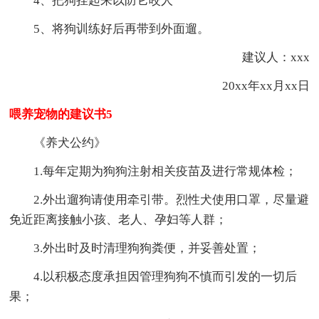
4、把狗拴起来以防它咬人
5、将狗训练好后再带到外面遛。
建议人：xxx
20xx年xx月xx日
喂养宠物的建议书5
《养犬公约》
1.每年定期为狗狗注射相关疫苗及进行常规体检；
2.外出遛狗请使用牵引带。烈性犬使用口罩，尽量避
免近距离接触小孩、老人、孕妇等人群；
3.外出时及时清理狗狗粪便，并妥善处置；
4.以积极态度承担因管理狗狗不慎而引发的一切后
果；