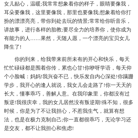
女儿贴心，温暖;我常常想象着你的样子，眼睛要像我，
耳朵要像我，这里要像我，那里也要像我;想象着给你打
扮的漂漂亮亮，带你到处去玩的情景;常常给你听音乐，
讲故事，进行各样的胎教;要尽全力的培养你，使你成为
有能力的人……果然，天随人愿，一个漂亮的宝贝女儿
降生了!
你的到来，给我带来前所未有的开心和快乐，每天
忙忙碌碌都是围着你传，累也心甘!你咿呀学语，每天仰
个小脸喊：妈妈!我兴奋不已，快乐发自内心深处!你蹒跚
学步，我开心的逢人就说，我女儿会走路了!你一天天的
长大，懂事乖巧，善解人意。在我印象里，你都没有过
叛逆!我很庆幸，我的女儿居然没有叛逆期!殊不知，很多
时候，你是为了不让我担心，不惹我生气，就算有想
法，也是在极力克制自己;你一直都很乖巧，无论学习还
是交友，都不让我担心和焦虑!