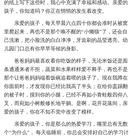
的纸上写下这些时，我心中充满了幸福和感动。亲爱的
孩子，你知道吗？你正在悄悄的发生着改变。
亲爱的孩子，每天早晨六点四十你都会准时从被窝
里爬起来，再也不是那个唤不醒的“小懒猫”了，还会自
己洗漱，把小脸洗的白白净净，牙齿刷的晶莹透亮。幼
儿园门口总有你早早等候的身影。
爸爸妈妈最喜欢看你吃饭的样子，无论米饭还是面
条通通来者不拒，蔬菜和水果样样爱不释手，再也不是
那个让爸爸妈妈端着饭碗追着喂的孩子了。现在我蹲在
你面前时，才发现你已经比我高了半头；在给你盖踢翻
的被子时，摸到你的小腿，已经不再如小青蛙般四仰八
叉，而宛如小树般修长地平躺。是啊，花开花落间，亲
爱的孩子，你在不知不觉中改变了模样。
亲爱的孩子，你是那么的热爱学习，嘴里总有无数
个“为什么”， 每天临睡前，你总会安排好自己的学习计