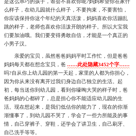
是这么乖巧的孩子，谁会不喜欢你呢?妈妈希望你在家什
么样子，在幼儿园就什么样子，不要拘束，不要害怕，
你应该保持你这个年纪的天真活泼，妈妈喜欢你活蹦乱
跳的样子，老师也喜欢你活泼开朗的样子。所以大宝我
们要加油哦。我们要变得勇敢自信，才能是一个真正的
小男子汉。
亲爱的宝贝，虽然爸爸妈妈平时工作忙，但是爸爸
妈妈每天都在想念宝贝，爸
……此处隐藏3452个字……
吗?自从你上幼儿园的第一天起，家里的人都为你担心，
因为你从来没有离开过我们身边自己独立的生活。起
初，每当送你到幼儿园，看到你嚎啕大哭的样子时，爸
爸妈妈的心都碎了，总是担心你不能适应幼儿园的生
活。现在想起来，是我们低估你的能力了，现在的你渐
渐懂事了，到幼儿园不哭了，学会了一些力所能及的事
情，自己穿裤子、穿鞋，还学会了讲卫生，自己刷牙、
自己洗手等等。