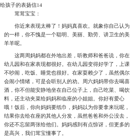
给孩子的表扬信14
茸茸宝宝：
你近来表现太棒了！妈妈真喜欢。就象你自己认为
的一样，你不愧是一个聪明、美丽、勤劳、讲卫生的美
羊羊呢。
这两周妈妈都在外地出差，听教师和爸爸说，你在
幼儿园和在家表现都很好。在幼儿园变得好学了，上课
不吵闹，吃饭、睡觉也很好。在家耍赖少了，虽然偶尔
会闹小情绪，可是会听别人的劝。周六妈妈带你去喝喜
酒，你不但能安静地坐在自己位子上，自己吃菜、喝饮
料，还主动夹菜给妈妈和临座的小姐姐。你好有爱心
哦！饭后，你向妈妈要纸巾，妈妈以为你要拿来玩呢，
结果你去给在座的其他人分发，虽然爸爸和外公没去，
你还不忘留两张给他们。妈妈感到有点惊讶，但更多的
是高兴，我们茸宝懂事了。