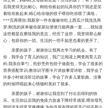
你之前，妈妈在父母跟前还是个任性的孩子，有了你以
后我变得无比耐心。刚给你捡起的玩具你扔下我还是笑
着给你捡起来;精心给你做的饺子喂你吃你喷了满地，
***完再喂你;我新穿一件衣服被你吐上西瓜汁我洗洗再
穿;刚洗的床单被你尿尿拉便便只能再换一套……我知道
这些都是在磨练我的意志，经历了这些，我变得那么耐
心，包容你的一切。生活的一些不如意也看的更开了。
亲爱的孩子，谢谢你让我再次学习的机会。有了
你，我学会了育儿的知识，我广泛阅读上网查阅育儿百
科;我亲自掌勺，煎炒烹炸包饺子做面包，学会了很多的
营养搭配常识;教你识字图卡片讲故事背诗歌，我学会了
许多小时候没听过的故事，学会了许多儿童歌曲。没事
的时候哼唱起来心情顿时美好了很多。
亲爱的孩子，谢谢你让我尝到了付出后得到的快
乐。生完你以后我的免疫力急速下降经常感冒;喂你母乳
我钙流失经常牙痛腰痛;为你洗尿布我的双手已经不那么