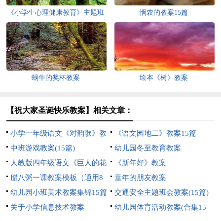
《小学生心理健康教育》主题班
悯农的教案15篇
会教案
蜗牛的奖杯教案
绘本《树》教案
【祝大家圣诞快乐教案】相关文章：
小学一年级语文《对韵歌》教
《语文园地二》教案15篇
案
中班游戏教案(15篇)
幼儿园冬至教育教案
人教版四年级语文《巨人的花
《新年好》教案
园》教案
腊八粥一课教案模板（通用8
童年的朋友教案
篇）
幼儿园小班美术教案集锦15篇
交通安全主题班会教案(15篇)
关于小学信息技术教案
幼儿园体育活动教案(合集15