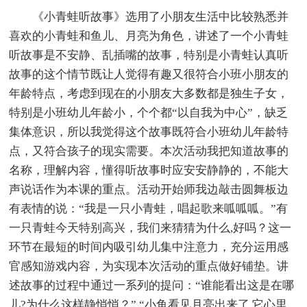
《小青蛙听故事》选用了小朋友生活中比较熟悉并
喜欢的小青蛙和鱼儿、月亮为角色，讲述了一个小青蛙
听故事是不安静、乱插嘴的故事，特别是小青蛙认真听
故事的这个情节既让人觉得有趣又很符合小班小朋友的
年龄特点，考虑到现在的小朋友大多数都是独生子女，
特别是小班幼儿年龄小，个个都“以自我为中心”，缺乏
集体意识，所以我觉得这个故事既符合小班幼儿年龄特
点，又符合孩子的现实需要。本次活动我把知道故事的
名称，理解内容，懂得听故事时应安安静静的，不能大
声说话作为本课的重点。活动开始师我边敲击圆舞板边
有表情的说：“我是一只小青蛙，唱起歌来呱呱呱。”有
一只青蛙今天特别高兴，我们来猜猜为什么,好吗？这一
环节在最短的时间内吸引幼儿集中注意力，充分运用感
官感知游戏内容，为实现本次活动的重点做好铺垫。讲
述故事的过程中通过一系列的提问：“谁能看出这是在哪
儿?为什么这样静悄悄？” “小鱼看见月亮出来了,它心里