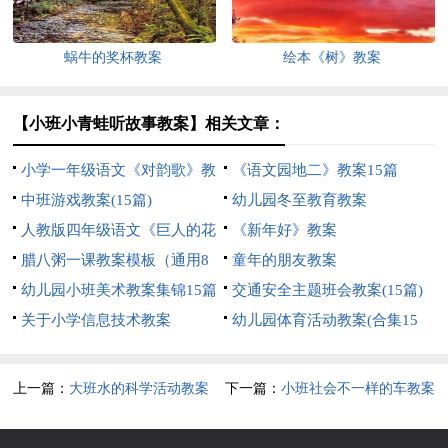
蜗牛的奖杯教案
绘本《树》教案
【小班小青蛙听故事教案】相关文章：
小学一年级语文《对韵歌》教
《语文园地二》教案15篇
案
中班游戏教案(15篇)
幼儿园冬至教育教案
人教版四年级语文《巨人的花
《新年好》教案
园》教案
腊八粥一课教案模板（通用8
童年的朋友教案
篇）
幼儿园小班美术教案集锦15篇
交通安全主题班会教案(15篇)
关于小学信息技术教案
幼儿园体育活动教案(合集15
篇)
上一篇：
大班水的科学活动教案
下一篇：
小班社会不一样的车教案