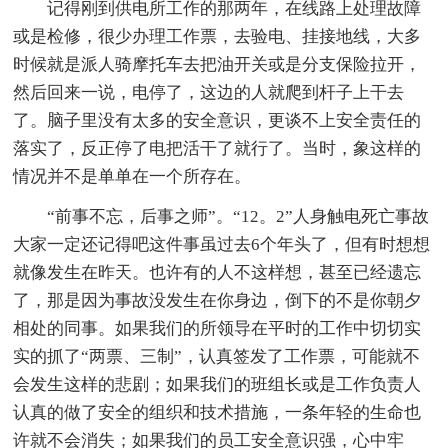
记得刚到供电所工作的那两年，在线路上处理故障
或是检修，很少办理工作票，去验电、挂接地线，大多
时候就是派人骑摩托车去把油开关或是分支保险拉开，
然后回来一说，电停了，这边的人就爬到杆子上干去
了。脑子里没有太多的安全意识，更谈不上安全责任的
落实了，反正停了电把活干了就行了。当时，象这样的
情况并不是单单在一个所存在。
“前事不忘，后事之师”。“12。2”人身触电死亡事故
大家一定还记得吧这件事虽过去6个年头了，但有时想想
就像发生在昨天。也许有的人不这样想，甚至已经遗忘
了，那是因为事故没发生在你身边，倒下的不是你朝夕
相处的同事。如果我们的所领导在平时的工作中切切实
实的抓了“两票、三制”，认真签发了工作票，可能就不
会发生这样的悲剧；如果我们的班组长或是工作负责人
认真的做了安全的组织和技术措施，一条年轻的生命也
许就不会消失；如果我们的员工安全意识强，心中牢