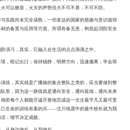
之火可以燎原，火灾的声势浩大不可不畏，不可不防。
解与实践尚未完全成熟，一些发达的国家的措施与意识值得
器材的备置与应用等方面。所谓有备无患，构筑起消防安全
消防演习，其实，它融入在生活的点点滴滴之中。
环境，暗记出口；保持镇静，明辨方向，迅速撤离；学会简
小演练，其实就是广播操的集合整队之类的，应当要做到整
的队形，因为这一路线就是通向安全，通向延续，通向未来
。倘若每个人都能尽诚尽善地完成这一次次最平凡又最可贵
自己生命的训练有素的兵——汶川地震中的最牛校长就为我
的话：细节决定成败。
起，从身边做起，从我做起。