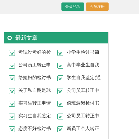
会员登录
会员注册
最新文章
考试没考好的检
小学生检讨书简
讨书15篇
公司员工转正申
短范文
高中毕业生自我
请书【热门】
给媳妇的检讨书
鉴定(合集15篇)
学生自我鉴定(通
15篇
关于私自踢足球
用15篇)
公司员工转正申
的检讨书
实习生转正申请
请书汇编15篇
值班漏岗检讨书
书(合集15篇)
实习生自我鉴定
公司员工转正申
15篇
态度不好检讨书
请书【荐】
新员工个人转正