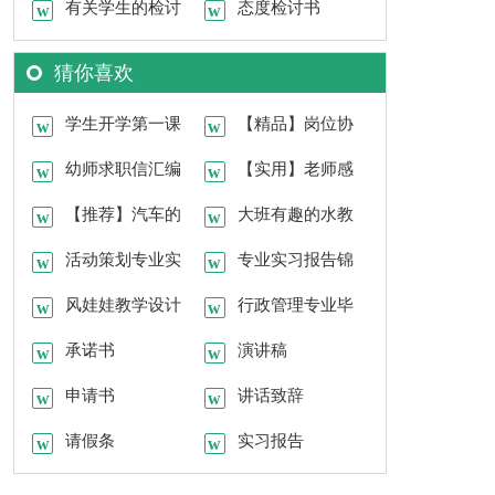
有关学生的检讨
申请
态度检讨书
书
猜你喜欢
学生开学第一课
【精品】岗位协
教案模板（通用6
幼师求职信汇编
议书3篇
【实用】老师感
篇）
15篇
【推荐】汽车的
谢信四篇
大班有趣的水教
实习报告四篇
活动策划专业实
案汇编六篇
专业实习报告锦
习心得
风娃娃教学设计
集9篇
行政管理专业毕
合集15篇
承诺书
业生求职信
演讲稿
申请书
讲话致辞
请假条
实习报告