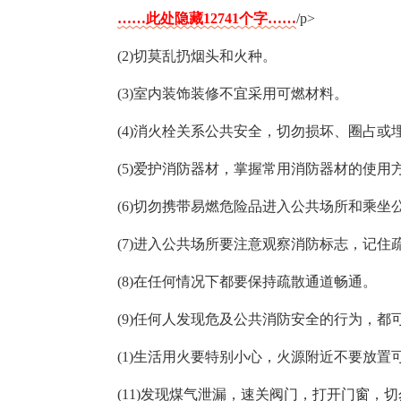
……此处隐藏12741个字……
/p>
(2)切莫乱扔烟头和火种。
(3)室内装饰装修不宜采用可燃材料。
(4)消火栓关系公共安全，切勿损坏、圈占或
(5)爱护消防器材，掌握常用消防器材的使用
(6)切勿携带易燃危险品进入公共场所和乘坐
(7)进入公共场所要注意观察消防标志，记住
(8)在任何情况下都要保持疏散通道畅通。
(9)任何人发现危及公共消防安全的行为，
(1)生活用火要特别小心，火源附近不要放置
(11)发现煤气泄漏，速关阀门，打开门窗，