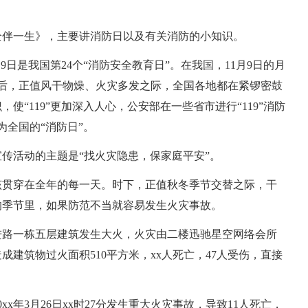
全伴一生》，主要讲消防日以及有关消防的小知识。
1月9日是我国第24个“消防安全教育日”。在我国，11月9日的月
前后，正值风干物燥、火灾多发之际，全国各地都在紧锣密鼓
“119”更加深入人心，公安部在一些省市进行“119”消防
为全国的“消防日”。
传活动的主题是“找火灾隐患，保家庭平安”。
该贯穿在全年的每一天。时下，正值秋冬季节交替之际，干
的季节里，如果防范不当就容易发生火灾事故。
区前进路一栋五层建筑发生大火，火灾由二楼迅驰星空网络会所
建筑物过火面积510平方米，xx人死亡，47人受伤，直接
x年3月26日xx时27分发生重大火灾事故，导致11人死亡，