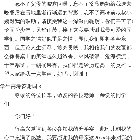
忘不了父母的嘘寒问暖，忘不了爷爷奶奶给我送去
晚餐后在雪地里渐行渐远的背影，忘不了高考前叔叔小
姨对我的鼓励，请接受我这一深深的鞠躬，你们辛苦了!
恰同学少年，风华正茂，接下来我要感谢我最可爱的同
学们。同学之情好似手足之情，即使我们即将各奔东
西，但无论人生沉浮，贫穷贵贱，我相信我们的友谊都
会像餐桌上的美酒越久越浓香。乘风破浪，沧海横流，
十年寒窗，一朝摘果香。我们都是经历过高三的英雄......
望大家给我一点掌声，好吗，谢谢！
学生高考答谢词 3
尊敬的各位长辈，敬爱的各位老师，亲爱的同学
们：
你们好！
很高兴邀请到各位参加我的升学宴。此时此刻我的
心中充满了感激。我要感谢我的母亲这20xx年来对我的