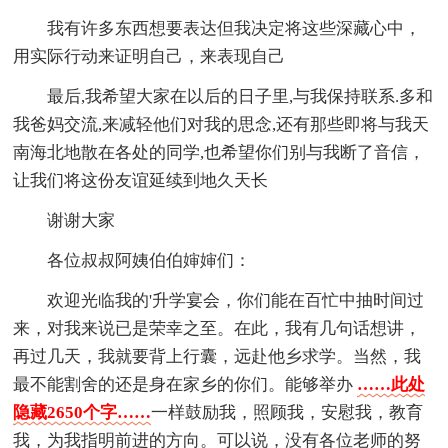
我有许多东西想要表达但我决定将这些深藏心中，
用实际行动来证明自己，来表现自己
最后,我希望大家在以后的日子里,与我保持联系.多和
我爸妈交流,来减轻他们对我的思念,还有那些即将与我天
南海北地散在各处的同学,也希望你们别与我断了音信，
让我们将这份友谊延续到地久天长
谢谢大家
各位叔叔阿姨伯伯婶婶们：
欢迎光临我的'升学宴会，你们能在百忙中抽时间过
来，对我来说已是荣幸之至。在此，我有几句话想讲，
再过几天，我就要背上行囊，远赴他乡求学。当然，我
最不能割舍的还是身在家乡的你们。能够举办
……此处
隐藏2650个字……
一样鼓励我，照顾我，安慰我，教育
我，为我指明前进的方向。可以说，没有各位老师的努