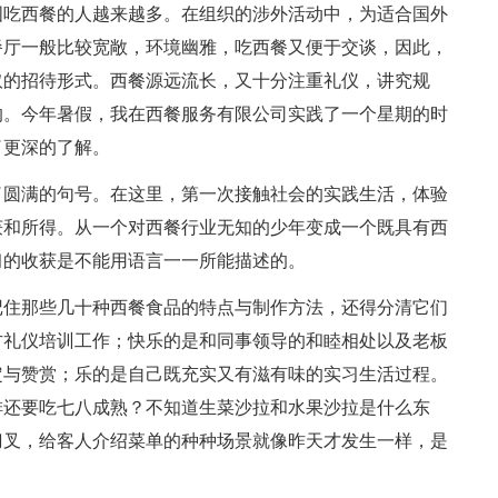
国吃西餐的人越来越多。在组织的涉外活动中，为适合国外
餐厅一般比较宽敞，环境幽雅，吃西餐又便于交谈，因此，
取的招待形式。西餐源远流长，又十分注重礼仪，讲究规
的。今年暑假，我在西餐服务有限公司实践了一个星期的时
了更深的了解。
了圆满的句号。在这里，第一次接触社会的实践生活，体验
获和所得。从一个对西餐行业无知的少年变成一个既具有西
习的收获是不能用语言一一所能描述的。
记住那些几十种西餐食品的特点与制作方法，还得分清它们
方礼仪培训工作；快乐的是和同事领导的和睦相处以及老板
定与赞赏；乐的是自己既充实又有滋有味的实习生活过程。
排还要吃七八成熟？不知道生菜沙拉和水果沙拉是什么东
刀叉，给客人介绍菜单的种种场景就像昨天才发生一样，是