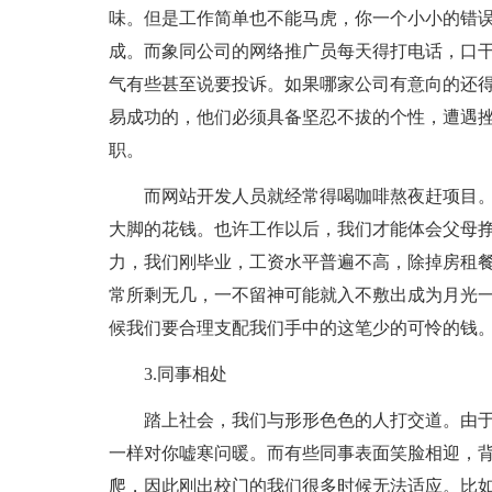
味。但是工作简单也不能马虎，你一个小小的错
成。而象同公司的网络推广员每天得打电话，口
气有些甚至说要投诉。如果哪家公司有意向的还
易成功的，他们必须具备坚忍不拔的个性，遭遇
职。
而网站开发人员就经常得喝咖啡熬夜赶项目
大脚的花钱。也许工作以后，我们才能体会父母
力，我们刚毕业，工资水平普遍不高，除掉房租
常所剩无几，一不留神可能就入不敷出成为月光
候我们要合理支配我们手中的这笔少的可怜的钱
3.同事相处
踏上社会，我们与形形色色的人打交道。由
一样对你嘘寒问暖。而有些同事表面笑脸相迎，
爬，因此刚出校门的我们很多时候无法适应。比