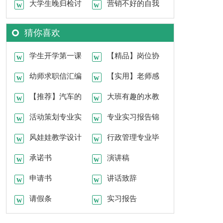
书集锦15篇
大学生晚归检讨
营销不好的自我
书
检讨书
猜你喜欢
学生开学第一课
【精品】岗位协
教案模板（通用6
幼师求职信汇编
议书3篇
【实用】老师感
篇）
15篇
【推荐】汽车的
谢信四篇
大班有趣的水教
实习报告四篇
活动策划专业实
案汇编六篇
专业实习报告锦
习心得
风娃娃教学设计
集9篇
行政管理专业毕
合集15篇
承诺书
业生求职信
演讲稿
申请书
讲话致辞
请假条
实习报告