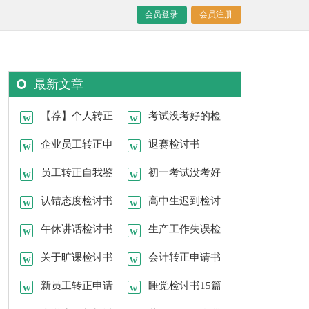
会员登录
会员注册
最新文章
【荐】个人转正
考试没考好的检
申请书
企业员工转正申
讨书通用15篇
退赛检讨书
请书汇编15篇
员工转正自我鉴
初一考试没考好
定15篇
认错态度检讨书
检讨书
高中生迟到检讨
15篇
午休讲话检讨书
书
生产工作失误检
关于旷课检讨书
讨书
会计转正申请书
新员工转正申请
15篇
睡觉检讨书15篇