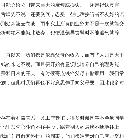
误可能会给公司带来巨大的麻烦或损失。，还是得认真完
干舌燥先不说，还要受气，忍受一些电话接听者不友好的语
得到处奔波去商谈。而事实上所有的业务并不是一次就能交
挫折时绝不能就此放弃，犯错遭领导责骂时不能赌气就辞
。一直以来，我们都是依靠父母的收入，而有些人则是大手
挣钱的来之不易。而且要开始有意识地培养自己的理财能
餐费和日常的开支，有时候寄点钱给父母补贴家用，我们常
一族，但此时我们再也不好意思伸手向父母要，因此很多时
。
于存在着利益关系，又工作繁忙，很多时候同事不会象同学
背地里却勾心斗角不择手段，踩着别人的肩膀不断地往上
如我们公司做网络推广的同事，他们很注意对自己客户资料