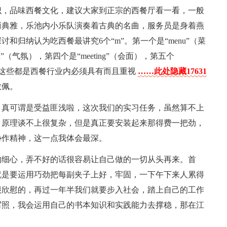
识，品味西餐文化，建议大家到正宗的西餐厅看一看，一般
丽典雅，乐池内小乐队演奏着古典的名曲，服务员是身着燕
归纳认为吃西餐最讲究6个“m”。第一个是“menu”（菜
d”（气氛），第四个是“meeting”（会面），第五个
食品），这些都是西餐行业内必须具有而且重视
……此处隐藏17631
敬佩。
，真可谓是受益匪浅啦，这次我们的实习任务，虽然算不上
。原理谈不上很复杂，但是真正要安装起来那得费一把劲，
协作精神，这一点我体会最深。
的细心，弄不好的话很容易让自己做的一切从头再来。首
就是要运用巧劲把每副夹子上好，牢固，一下午下来人累得
很欣慰的，再过一年半我们就要步入社会，踏上自己的工作
写照，我会运用自己的书本知识和实践能力去撑稳，那在江