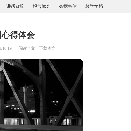
讲话致辞
报告体会
条据书信
教学文档
训心得体会
:10:19
阅读全文
下载本文